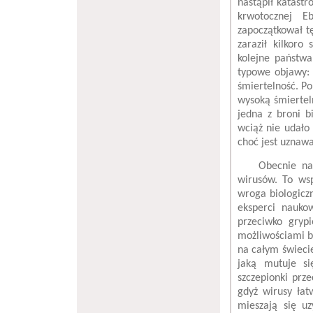
nastąpił katastr
krwotocznej E
zapoczątkował t
zaraził kilkoro
kolejne państwa
typowe objawy: 
śmiertelność. Po
wysoką śmiertel
jedna z broni b
wciąż nie udało 
choć jest uznaw
Obecnie na świ
wirusów. To wsp
wroga biologicz
eksperci naukow
przeciwko gryp
możliwościami b
na całym świeci
jaką mutuje si
szczepionki prz
gdyż wirusy łat
mieszają się uz