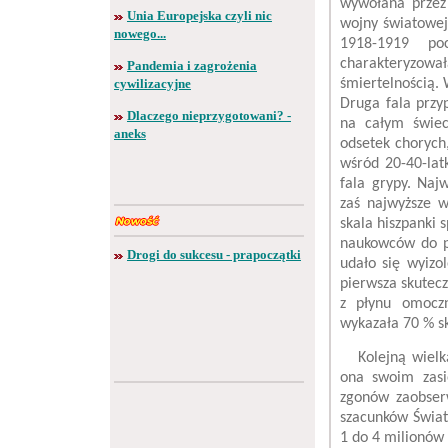
wywołana przez
Unia Europejska czyli nic
wojny światowej
nowego...
1918-1919 po
charakteryzowa
Pandemia i zagrożenia
cywilizacyjne
śmiertelnością.
Druga fala przy
Dlaczego nieprzygotowani? -
na całym świec
aneks
odsetek chorych
wśród 20-40-lat
fala grypy. Naj
zaś najwyższe w
skala hiszpanki
naukowców do pi
Drogi do sukcesu - prapoczątki
udało się wyizo
pierwsza skutecz
z płynu omoczn
wykazała 70 % s
Kolejną wielką
ona swoim zasi
zgonów zaobser
szacunków Świat
1 do 4 milionów