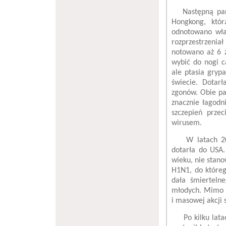
Następną pande
Hongkong, któr
odnotowano wła
rozprzestrzenia
notowano aż 6 z
wybić do nogi 
ale ptasia gryp
świecie. Dotar
zgonów. Obie pa
znacznie łagodn
szczepień prze
wirusem.
W latach 2009
dotarła do USA.
wieku, nie stano
H1N1, do któreg
dała śmierteln
młodych. Mimo n
i masowej akcji 
Po kilku latach