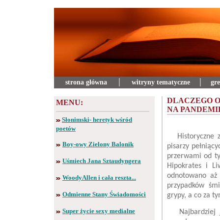
strona główna
│
witryny tematyczne
│
gre
DLACZEGO O
MENU:
NA PANDEMI
Słonimski- heretyk wśród
poetów
Historyczne 
Boy-owy Zielony Balonik
pisarzy pełniąc
przerwami od tys
Uśmiech Jana Sztaudyngera
Hipokrates i L
odnotowano aż 
WoodyAllen i cała reszta...
przypadków śmi
Odmienne Stany Świadomości
grypy, a co za t
Super życie sexy medialne
Najbardziej je