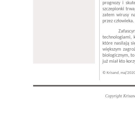
prognozy i skut
szczepionki trwa
zatem wirusy na
przez człowieka.
Zafascynowan
technologiami, 
które nasilają s
większym zagroż
biologicznym, to
już miał kto korzy
© Krisand, maj’202
Copyright Krisand