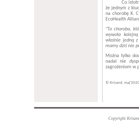
Co istotne, CO
że jednym z klu
na chorobę X. C
EcoHealth Allian
"To choroba, kt
wywoła kolejną
właśnie jedną z
mamy dziś nie pr
Można tylko dod
nadal nie dysp
zagrożeniom w pr
© Krisand, maj’202
Copyright Krisand