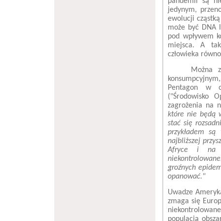
pandemii są ni
jedynym, przeno
ewolucji cząstk
może być DNA lu
pod wpływem ko
miejsca. A tak
człowieka równo
Można z
konsumpcyjnym, 
Pentagon w ob
("Środowisko O
zagrożenia na n
które nie będą 
stać się rozsad
przykładem są 
najbliższej przy
Afryce i na 
niekontrolowa
groźnych epidem
opanować."
Uwadze Amerykan
zmaga się Europ
niekontrolowan
populacją obsza