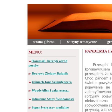
strona główna
│
witryny tematyczne
│
gre
PANDEMIA I 
MENU:
Słonimski- heretyk wśród
Przesądni i k
poetów
koronawirusem
Boy-owy Zielony Balonik
przesądem, że ka
Choć pandemia
Uśmiech Jana Sztaudyngera
świetle powyżs
pojawienia się
WoodyAllen i cała reszta...
zidentyfikowano
sprzyjały pojaw
Odmienne Stany Świadomości
niebezpieczna
spowodowana szyb
Super życie sexy medialne
przyrodą, a takż