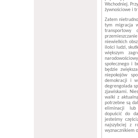
Wschodniej. Przy
żywnościowe i tr
Zatem nietrudno 
tym migracja w
transportowy 
przemieszczani
niewielkich ob
ilości ludzi, sk
większym zagr
narodowościowyc
społecznego i b
będzie zwiększa
niepokojów spo
demokracji i w
degrengolada sp
zjawiskami. Nies
walki z aktualn
potrzebne są da
eliminacji lub
dopuścić do da
jesteśmy części
najszybciej z 
wyznacznikiem o