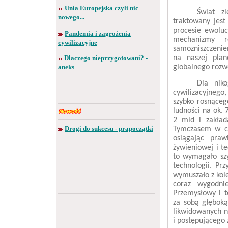
Unia Europejska czyli nic
Świat z
nowego...
traktowany jest
procesie ewoluc
Pandemia i zagrożenia
mechanizmy r
cywilizacyjne
samozniszczenie
Dlaczego nieprzygotowani? -
na naszej plan
aneks
globalnego rozwo
Dla nik
cywilizacyjnego
szybko rosnąceg
ludności na ok. 
2 mld i zakład
Drogi do sukcesu - prapoczątki
Tymczasem w cza
osiągając praw
żywieniowej i t
to wymagało sz
technologii. Pr
wymuszało z kole
coraz wygodnie
Przemysłowy i t
za sobą głęboką
likwidowanych n
i postępującego 