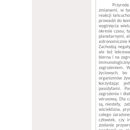
Przyroda
zmianami, w ty
reakcji łańcuch
prowadzi do koni
wyginięcia wiel
okresie czasu, t
planetarnymi, a
astronomicznie k
Zachodzą negaty
ale też lekcewa
bierna i na zag
immunologicznym
zagrożeniem. W
życiowych, bo
organizmów żyw
korzystając j
pasożytami. Pa
zagrożenia i dl
wirusową. Dla c
są, niestety, za
wścieklizna, pr
całego zarażone
człowiek, czy 
zostanie przyw