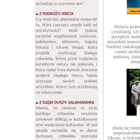
wchodząc w czarowny sen”.
Z PODRÓŻY: KRETA
Czy może być piękniejsza wyspa niż
ta, która zaprząta umysły ludzi od
Historia arche
starożytności? Wabi tysiące
cywilizacji, ic
turystów wyjątkowymi walorami,
początków kształ
minojskiej stanowi
położeniem, klimatem, bogatą
bardziej zaskakują
historią i mitami. Wyspa, która
czasów neolitu
zrodziła cywilizację białego
naukową, stara
człowieka, której przez tysiąclecia
meand
kataklizmy natury nie pokonały, i
która nadal trwa dumnie otoczona
wodami ciepłego morza hojnie
użyczając swoich uroków
wszystkim, którzy tam przybywają
na odpoczynek.
Z GŁĘBI DUSZY: SALAMANDRA
Wiemy, że niesione w życiu
każdego człowieka wrażenia
zmysłowe obfitują w kształtowane
nimi wydarzenia kulturalne. W ten
dzielę się moi
sposób narodziła się w sferze
niepowtarzalne
duchowej człowieka potrzeba
Okresu, w którym 