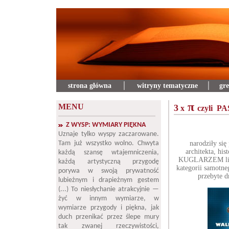
strona główna
│
witryny tematyczne
│
gre
π
MENU
3
x
czyli 
Z WYSP: WYMIARY PIĘKNA
Uznaje tylko wyspy zaczarowane.
Tam już wszystko wolno. Chwyta
narodziły si
architekta, hi
każdą szansę wtajemniczenia,
KUGLARZEM litera
każdą artystyczną przygodę
kategorii samotne
porywa w swoją prywatność
przebyte d
lubieżnym i drapieżnym gestem
(...) To niesłychanie atrakcyjnie —
żyć w innym wymiarze, w
wymiarze przygody i piękna, jak
duch przenikać przez ślepe mury
tak zwanej rzeczywistości,