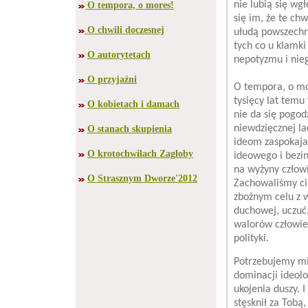
nie lubią się wg
O tempora, o mores!
się im, że te c
O chwili doczesnej
ułudą powszechne
tych co u klamki
O autorytetach
nepotyzmu i nieg
O przyjaźni
O tempora, o mor
tysięcy lat temu
O kobietach i damach
nie da się pogod
niewdzięcznej la
O stanach skupienia
ideom zaspokajaj
O krotochwilach Zagłoby
ideowego i bezin
na wyżyny człow
O Strasznym Dworze'2012
Zachowaliśmy ci
zbożnym celu z w
duchowej, uczuć
walorów człowie
polityki.
Potrzebujemy mił
dominacji ideolo
ukojenia duszy. 
stęsknił za Tobą