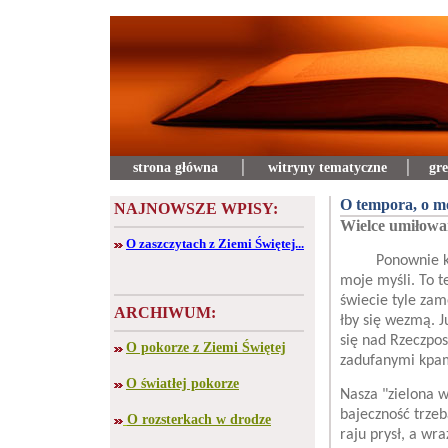
strona główna
│
witryny tematyczne
│
gre
O tempora, o m
NAJNOWSZE WPISY:
Wielce umiłow
O zaszczytach z Ziemi Świętej...
Ponownie korni
moje myśli. To 
świecie tyle zamę
ARCHIWUM:
łby się wezmą. 
się nad Rzeczpos
O pokorze z Ziemi Świętej
zadufanymi kpam
O światłej pokorze
Nasza "zielona w
bajeczność trzeb
O rozsterkach w drodze
raju prysł, a wr